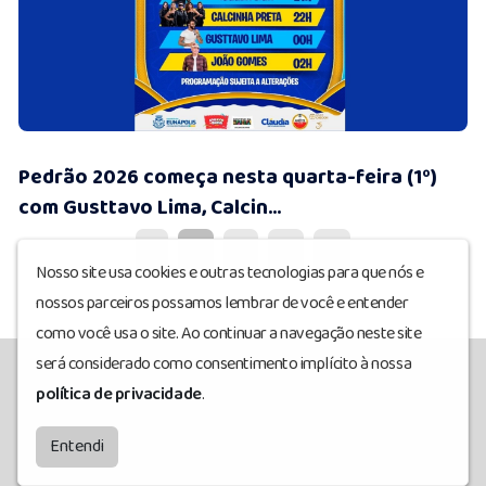
01/07/2026 • 11:46
Pedrão 2026 começa nesta quarta-feira (1º)
com Gusttavo Lima, Calcin...
1
2
3
4
5
Nosso site usa cookies e outras tecnologias para que nós e
nossos parceiros possamos lembrar de você e entender
como você usa o site. Ao continuar a navegação neste site
será considerado como consentimento implícito à nossa
política de privacidade
.
Ativafm
© Todos os direitos reservados.
by
BRASCAST
Entendi