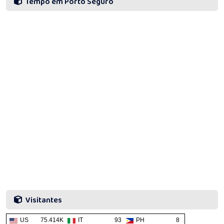
Tempo em Porto Seguro
Visitantes
US
75.414K
IT
93
PH
8