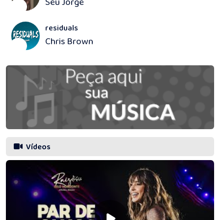
Seu Jorge
4
residuals
Chris Brown
5
Vídeos
Prefeitura de
Eunápolis