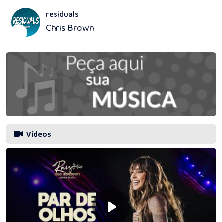
residuals
Chris Brown
5
Vídeos
Prefeitura de
Prefeitura
Eunápolis
de Eunápolis