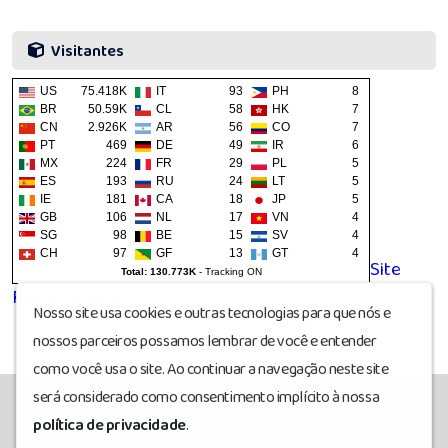
Visitantes
US
75.418K
IT
93
PH
8
BR
50.59K
CL
58
HK
7
CN
2.926K
AR
56
CO
7
PT
469
DE
49
IR
6
MX
224
FR
29
PL
5
ES
193
RU
24
LT
5
IE
181
CA
18
JP
5
GB
106
NL
17
VN
4
SG
98
BE
15
SV
4
CH
97
GF
13
GT
4
Site
Total: 130.773K
-
Tracking ON
Flags Counter
Nosso site usa cookies e outras tecnologias para que nós e
nossos parceiros possamos lembrar de você e entender
como você usa o site. Ao continuar a navegação neste site
será considerado como consentimento implícito à nossa
política de privacidade
.
Ativafm
© Todos os direitos reservados.