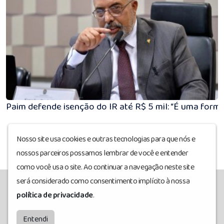
Paim defende isenção do IR até R$ 5 mil: “É uma forma 
Nosso site usa cookies e outras tecnologias para que nós e
nossos parceiros possamos lembrar de você e entender
como você usa o site. Ao continuar a navegação neste site
será considerado como consentimento implícito à nossa
política de privacidade
.
Ativafm
© Todos os direitos reservados.
by
BRASCAST
Entendi